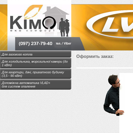
Для газового котла
Оформить заказ:
Для холодильника, морозильної камери (до
1 кВт)
Для квартири, дачі, приватного будинку
(3,5 - 90 кВт)
Допоміжна автоматика VLAD+
для систем опалення