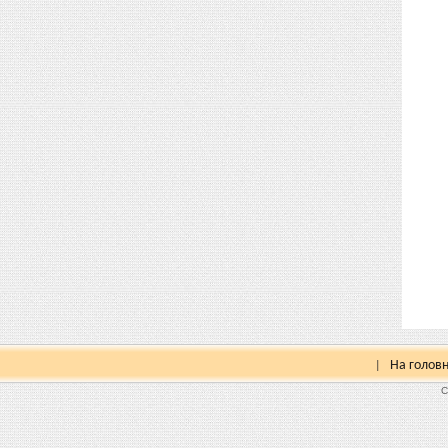
На голов
|
C