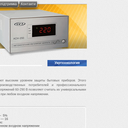
хпідтримка
Контакти
Укртехнология
ают высоким уровнем защиты бытовых приборов. Этого
роизводственных потребителей и профессионального
пряжений 60-290 В позволяет считать их универсальными
ий при любом входном напряжении.
 — 5%
я — 16
мс
енном входном напряжении