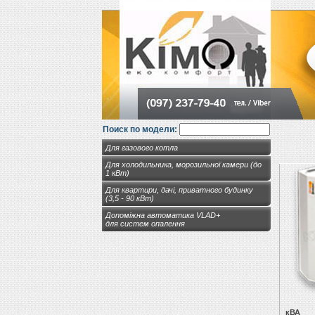
Поиск по модели:
Для газового котла
Для холодильника, морозильної камери (до
1 кВт)
Для квартири, дачі, приватного будинку
(3,5 - 90 кВт)
Допоміжна автоматика VLAD+
для систем опалення
кВА