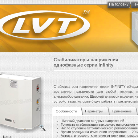
На головну
Те
Стабилизаторы напряжения
однофазные серии Infinity
Стабилизаторы напряжения серии INFINITY облад
достаточно практически для любой техники, п
электрооборудования. Широкий диапазон входных на
устройствами, которые будут работать практическ
Особенности
Параметры
Применение
Широкий диапазон входных напряжений
Точность стабилизации выходного напряжения
Число ступеней автоматического регулировани
Время реакции на изменения напряжения — 20 
Автоматическое отключение от сети при повыш
Цена