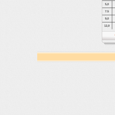
5,0
7.5
9,0
12,0