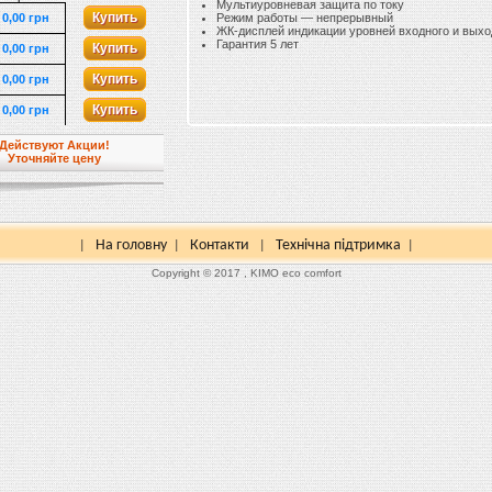
Мультиуровневая защита по току
Купить
0,00 грн
Режим работы — непрерывный
ЖК-дисплей индикации уровней входного и выхо
Гарантия 5 лет
Купить
0,00 грн
Купить
0,00 грн
Купить
0,00 грн
Действуют Акции!
Уточняйте цену
На головну
Контакти
Технічна підтримка
|
|
|
|
Copyright © 2017 , KIMO eco comfort